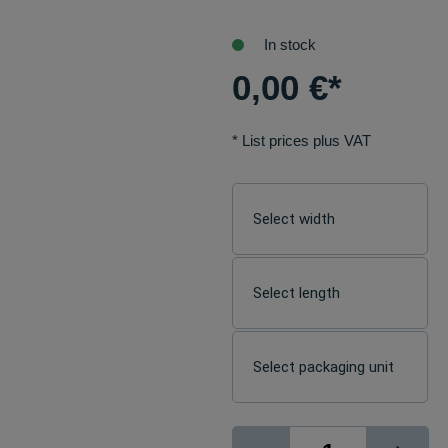
In stock
0,00
€
*
* List prices plus VAT
1838-