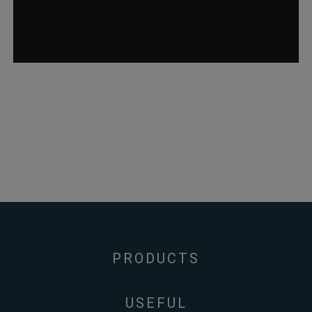
papiere.de
womit die
Warenkorbdaten 
der Datenbank
gefunden werden
können.
wordpress_logged_in_*
rauch-
Speichert Ihren
papiere.de
aktuellen Login
Status im Shop
PRODUCTS
USEFUL