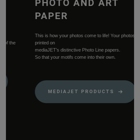
PHOTO AND ART
Domäne.
PAPER
woocommerce_cart_hash
rauch-
Hilft
papiere.de
WooCommerce
dabei, Änderung
This is how your photos come to life! Your photos
von Daten im
f the
printed on
Warenkorb zu
mediaJET’s distinctive Photo Line papers.
speichern.
So that your motifs come into their own.
wc_cart_hash_*
rauch-
Hilft
papiere.de
WooCommerce
dabei, Änderung
von Daten im
Warenkorb zu
MEDIAJET PRODUCTS
speichern.
woocommerce_items_in_cart
rauch-
Speichert, welch
papiere.de
Produkte sich im
Warenkorb
befinden.
wp_woocommerce_session_*
rauch-
Enthält einen Co