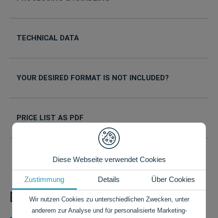
TECHNICAL DATA
YOUR DESIRED FORMAT IS NOT INCLUDED?
PRICE LIST AS PDF
Diese Webseite verwendet Cookies
Zustimmung
Details
Über Cookies
Do you have any questions?
Wir nutzen Cookies zu unterschiedlichen Zwecken, unter
anderem zur Analyse und für personalisierte Marketing-
+49 7424 9485-0