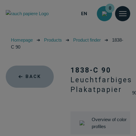
0
EN
Homepage
➜
Products
➜
Product finder
➜
1838-
C 90
1838-C 90
BACK
Leuchtfarbiges
Plakatpapier
9
Overview of color
profiles