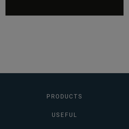
Warenkorbdaten 
der Datenbank
gefunden werden
können.
wordpress_logged_in_*
rauch-
Speichert Ihren
papiere.de
aktuellen Login
Status im Shop
PRODUCTS
USEFUL