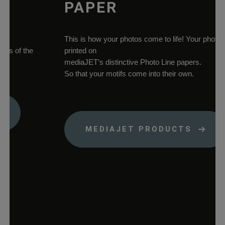
Domäne.
PAPER
woocommerce_cart_hash
rauch-
Hilft
papiere.de
WooCommerce
This is how your photos come to life! Your photos
dabei, Änderung
 of the
printed on
von Daten im
mediaJET’s distinctive Photo Line papers.
Warenkorb zu
So that your motifs come into their own.
speichern.
wc_cart_hash_*
rauch-
Hilft
papiere.de
WooCommerce
dabei, Änderung
von Daten im
MEDIAJET PRODUCTS
Warenkorb zu
speichern.
woocommerce_items_in_cart
rauch-
Speichert, welch
papiere.de
Produkte sich im
Warenkorb
befinden.
wp_woocommerce_session_*
rauch-
Enthält einen Co
papiere.de
womit die