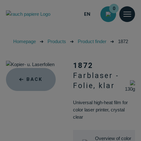
0
EN
Homepage
➜
Products
➜
Product finder
➜
1872
1872
Farblaser -
BACK
Folie, klar
130g
Universal high-heat film for
color laser printer, crystal
clear
Overview of color