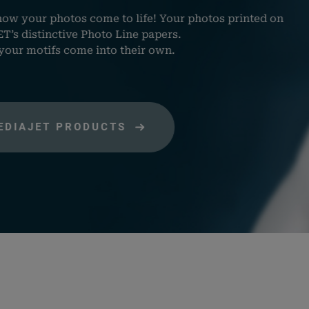
speichern.
 life! Your photos printed on
e_items_in_cart
rauch-
Speichert, welche
ne papers.
papiere.de
Produkte sich im
heir own.
Warenkorb befinden.
merce_session_*
rauch-
Enthält einen Code womi
papiere.de
die Warenkorbdaten in
der Datenbank gefunden
werden können.
logged_in_*
rauch-
Speichert Ihren aktuellen
papiere.de
Login Status im Shop