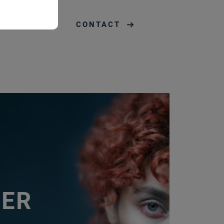
CONTACT
Ablauf
1 Jahr
n
Session
Session
Session