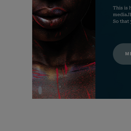
This is how your photos come to
woocommerc
mediaJET’s distinctive Photo Li
So that your motifs come into t
wp_woocom
MEDIAJET PRODUCTS
wordpress_