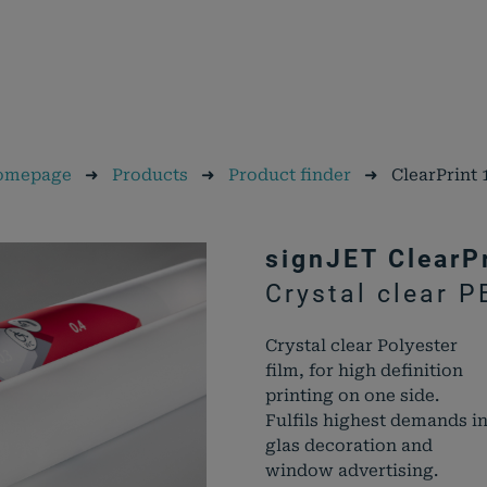
omepage
➜
Products
➜
Product finder
➜
ClearPrint 
signJET ClearP
Crystal clear P
Crystal clear Polyester
film, for high definition
printing on one side.
Fulfils highest demands i
glas decoration and
window advertising.