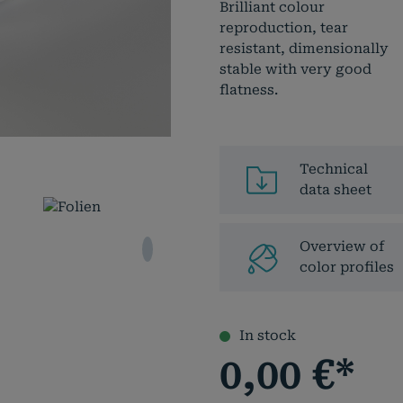
Brilliant colour
reproduction, tear
resistant, dimensionally
stable with very good
flatness.
Technical
data sheet
Overview of
color profiles
In stock
0,00
€
*