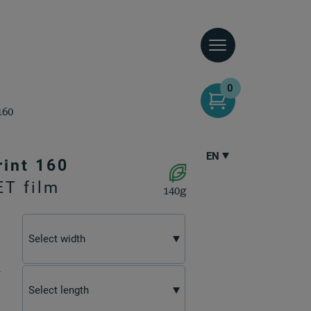
0
160
EN
rint 160
ET film
140g
n