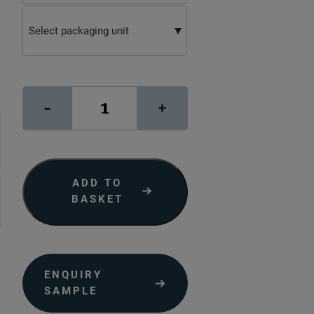
ClearPrint
-
+
160
quantity
ADD TO
BASKET
ENQUIRY
SAMPLE