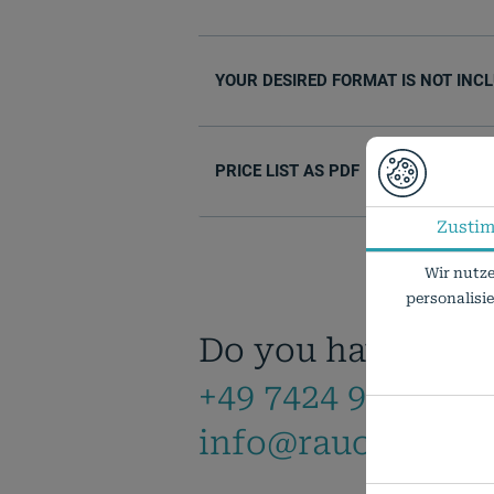
YOUR DESIRED FORMAT IS NOT INC
PRICE LIST AS PDF
Zusti
Wir nutze
personalisi
Do you have any 
+49 7424 9485-0
info@rauch-papie