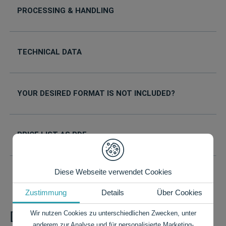
PROCESSING & HANDLING
TECHNICAL DATA
YOUR DESIRED FORMAT IS NOT INCLUDED?
PRICE LIST AS PDF
Diese Webseite verwendet Cookies
Zustimmung
Details
Über Cookies
Do you have any questions?
Wir nutzen Cookies zu unterschiedlichen Zwecken, unter
anderem zur Analyse und für personalisierte Marketing-