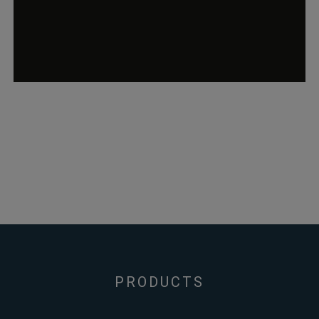
wp_woocommerce_session_*
rauch-
Enthält einen Co
papiere.de
womit die
Warenkorbdaten 
der Datenbank
gefunden werden
können.
wordpress_logged_in_*
rauch-
Speichert Ihren
papiere.de
aktuellen Login
Status im Shop
PRODUCTS