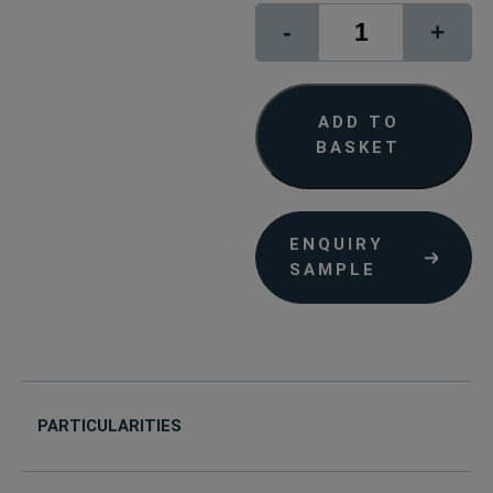
Folex
-
+
Digiprint-
IG/SISA
quantity
ADD TO
BASKET
ENQUIRY
SAMPLE
PARTICULARITIES