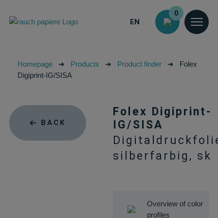
0
EN
Homepage
➜
Products
➜
Product finder
➜
Folex
Digiprint-IG/SISA
Folex Digiprint-
BACK
IG/SISA
Digitaldruckfoli
silberfarbig, sk
Overview of color
profiles