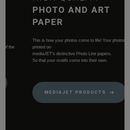
der aktuellen
PHOTO AND ART
Domäne.
woocommerce_cart_hash
rauch-
Hilft
PAPER
papiere.de
WooCommerce
dabei, Änderung
von Daten im
This is how your photos come to life! Your photos
Warenkorb zu
f the
printed on
speichern.
mediaJET’s distinctive Photo Line papers.
So that your motifs come into their own.
wc_cart_hash_*
rauch-
Hilft
papiere.de
WooCommerce
dabei, Änderung
von Daten im
Warenkorb zu
MEDIAJET PRODUCTS
speichern.
woocommerce_items_in_cart
rauch-
Speichert, welch
papiere.de
Produkte sich im
Warenkorb
befinden.