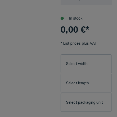
In stock
0,00
€
*
* List prices plus VAT