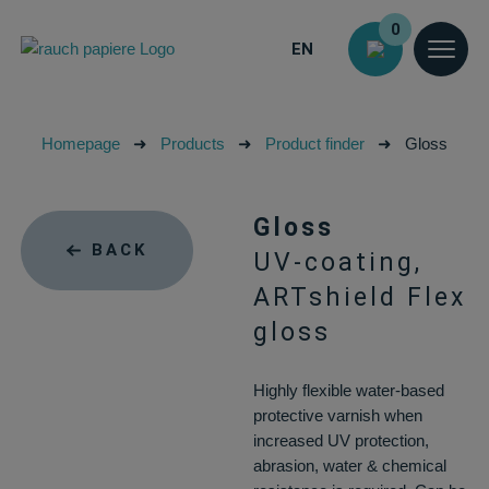
0
EN
Homepage
➜
Products
➜
Product finder
➜
Gloss
Gloss
BACK
UV-coating,
ARTshield Flex
gloss
Highly flexible water-based
protective varnish when
increased UV protection,
abrasion, water & chemical