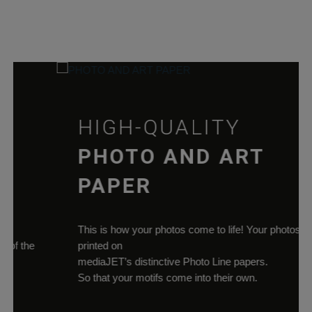
für Cookies auf d
aktuellen Domän
pll_language
rauch-
Speichert die
papiere.de
Sprachauswahl a
der aktuellen
Domäne.
woocommerce_cart_hash
rauch-
Hilft
HIGH-QUALITY
papiere.de
WooCommerce
dabei, Änderung
PHOTO AND ART
von Daten im
Warenkorb zu
PAPER
speichern.
wc_cart_hash_*
rauch-
Hilft
papiere.de
WooCommerce
This is how your photos come to life! Your photos
dabei, Änderung
f the
printed on
von Daten im
mediaJET’s distinctive Photo Line papers.
Warenkorb zu
So that your motifs come into their own.
speichern.
woocommerce_items_in_cart
rauch-
Speichert, welch