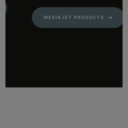
papiere.de
Produkte sich im
Warenkorb
MEDIAJET PRODUCTS
befinden.
wp_woocommerce_session_*
rauch-
Enthält einen Co
papiere.de
womit die
Warenkorbdaten 
der Datenbank
gefunden werden
können.
wordpress_logged_in_*
rauch-
Speichert Ihren
papiere.de
aktuellen Login
Status im Shop