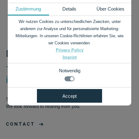
PRICE LIST AS PDF
Zustimmung
Details
Über Cookies
Wir nutzen Cookies zu unterschiedlichen Zwecken, unter
anderem zur Analyse und für personalisierte Marketing-
Mitteilungen. In unseren Cookie-Richtlinien erfahren Sie, wie
wir Cookies verwenden.
Privacy Policy
Do you have any questions?
Imprint
+49 7424 9485-0
Notwendig
info@rauch-papiere.de
Notwendig
Accept
Simply call us, write to us or visit us in Spaichingen!
Details zu den Cookies
Technisch notwendige Funktionen, wie das speichern
We look forward to hearing from you.
Ihrer Cookie-Einstellungen für diese Website.
Notwendig
Name
Anbieter
Zweck
CONTACT
cookie_status
rauch-
Speichert Ihren
papiere.de
Zustimmungssta