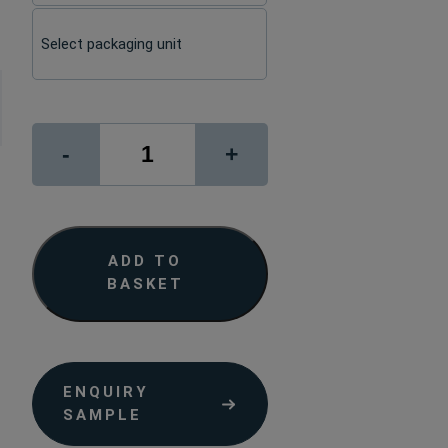
Photo
-
+
Canvas
320
quantity
ADD TO
BASKET
ENQUIRY
SAMPLE