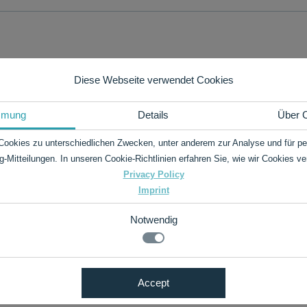
Diese Webseite verwendet Cookies
mmung
Details
Über 
Cookies zu unterschiedlichen Zwecken, unter anderem zur Analyse und für per
estions?
g-Mitteilungen. In unseren Cookie-Richtlinien erfahren Sie, wie wir Cookies v
Privacy Policy
Imprint
.de
Notwendig
Spaichingen!
Accept
ookies
twendige Funktionen, wie das speichern Ihrer Cookie-Einstellungen f