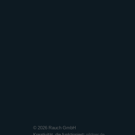
© 2026 Rauch GmbH
Kreativität, die funktioniert:
gildner.de