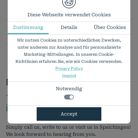
YOUR DESIRED FORMAT IS NOT INCLUDED?
Diese Webseite verwendet Cookies
Zustimmung
Details
Über Cookies
PRICE LIST AS PDF
Wir nutzen Cookies zu unterschiedlichen Zwecken,
unter anderem zur Analyse und für personalisierte
Marketing-Mitteilungen. In unseren Cookie-
Richtlinien erfahren Sie, wie wir Cookies verwenden.
Privacy Policy
Imprint
Do you have any questions?
Notwendig
+49 7424 9485-0
info@rauch-papiere.de
Notwendig
Accept
Technisch notwendige Funktionen, wie das
Details zu den Cookies
speichern Ihrer Cookie-Einstellungen für
Notwendig
Simply call us, write to us or visit us in Spaichingen!
diese Website.
We look forward to hearing from you.
Name
Anbieter
Zweck