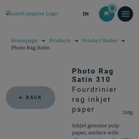
0
EN
Homepage
➜
Products
➜
Product finder
➜
Photo Rag Satin
Photo Rag
Satin 310
Fourdrinier
BACK
rag inkjet
paper
310g
Inkjet genuine pulp
paper, surface with