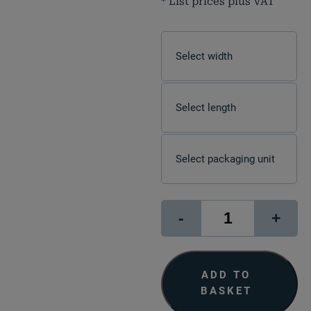
* List prices plus VAT
Photo
-
+
Rag
Satin
quantity
ADD TO
BASKET