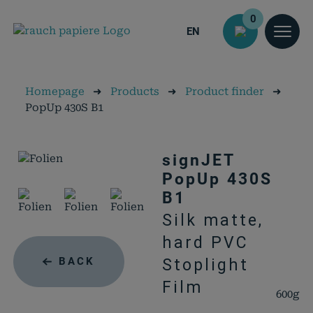
0
EN
Homepage
➜
Products
➜
Product finder
➜
PopUp 430S B1
signJET
PopUp 430S
B1
Silk matte,
hard PVC
BACK
Stoplight
Film
600g