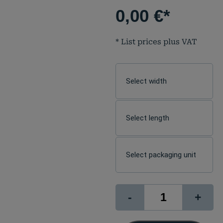
0,00
€
*
* List prices plus VAT
PopUp
-
+
430S
B1