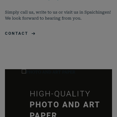
speichern Ihrer Cookie-Einstellungen für
Notwendig
diese Website.
Name
Anbieter
Zweck
Simply call us, write to us or visit us in Spaichingen!
cookie_status
rauch-
Speicher
We look forward to hearing from you.
papiere.de
Zustimm
für Cook
CONTACT
aktuell
pll_language
rauch-
Speicher
papiere.de
Spracha
der aktu
Domäne
woocommerce_cart_hash
rauch-
Hilft
papiere.de
WooCom
dabei, 
von Dat
HIGH-QUALITY
Warenko
speicher
PHOTO AND ART
wc_cart_hash_*
rauch-
Hilft
papiere.de
WooCom
PAPER