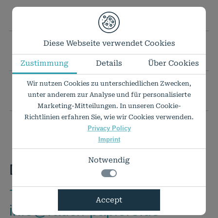
TECHNICAL DATA
Diese Webseite verwendet Cookies
YOUR DESIRED FORMAT IS NOT INCLUDED?
Zustimmung
Details
Über Cookies
Wir nutzen Cookies zu unterschiedlichen Zwecken,
PRICE LIST AS PDF
unter anderem zur Analyse und für personalisierte
Marketing-Mitteilungen. In unseren Cookie-
Richtlinien erfahren Sie, wie wir Cookies verwenden.
Privacy Policy
Imprint
Notwendig
Do you have any questions?
+49 7424 9485-0
Notwendig
Accept
info@rauch-papiere.de
Technisch notwendige Funktionen, wie das
Details zu den Cookies