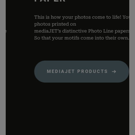
dabei, 
von Dat
Warenko
This is how your photos come to life! Your
speicher
photos printed on
woocommerce_items_in_cart
rauch-
Speicher
mediaJET’s distinctive Photo Line papers.
papiere.de
Produkte
So that your motifs come into their own.
Warenko
befinden
wp_woocommerce_session_*
rauch-
Enthält 
papiere.de
womit d
MEDIAJET PRODUCTS
Warenko
der Dat
gefunde
können.
wordpress_logged_in_*
rauch-
Speicher
papiere.de
aktuelle
Status i