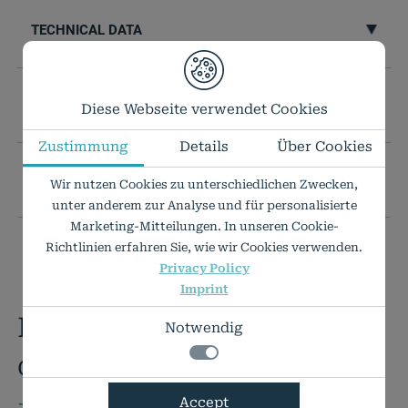
TECHNICAL DATA
YOUR DESIRED FORMAT IS NOT INCLUDED?
Diese Webseite verwendet Cookies
Zustimmung
Details
Über Cookies
PRICE LIST AS PDF
Wir nutzen Cookies zu unterschiedlichen Zwecken,
unter anderem zur Analyse und für personalisierte
Marketing-Mitteilungen. In unseren Cookie-
Richtlinien erfahren Sie, wie wir Cookies verwenden.
Privacy Policy
Imprint
Do you have any
Notwendig
questions?
+49 7424 9485-0
Notwendig
Accept