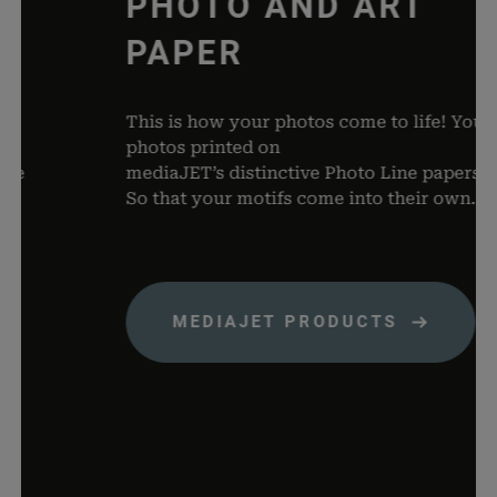
PHOTO AND ART
papiere.de
WooCom
dabei, 
PAPER
von Dat
Warenko
speicher
This is how your photos come to life! Your
woocommerce_items_in_cart
rauch-
Speicher
photos printed on
papiere.de
Produkte
mediaJET’s distinctive Photo Line papers.
Warenko
So that your motifs come into their own.
befinden
wp_woocommerce_session_*
rauch-
Enthält 
papiere.de
womit d
Warenko
MEDIAJET PRODUCTS
der Dat
gefunde
können.
wordpress_logged_in_*
rauch-
Speicher
papiere.de
aktuelle
Status i