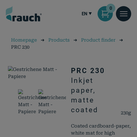
0
EN
Homepage
➜
Products
➜
Product finder
➜
PRC 230
PRC 230
Inkjet
paper,
matte
coated
230g
Coated cardboard-paper,
white mat for high