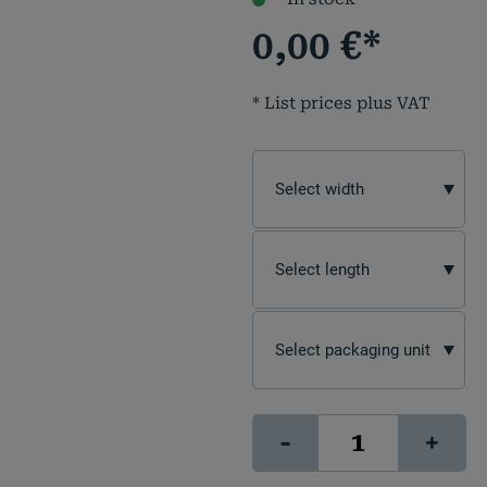
0,00
€
*
* List prices plus VAT
PRC
-
+
230
quantity