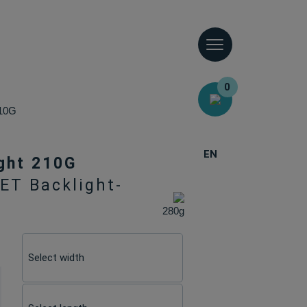
0
210G
EN
ght 210G
ET Backlight-
280g