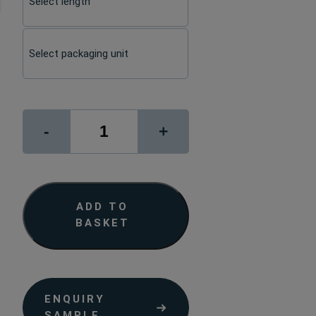
signJET
-
+
BackLight
210G
quantity
ADD TO
BASKET
ENQUIRY
SAMPLE