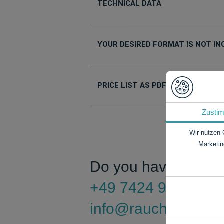
TECHNICAL DATA
YOUR DESIRED FORMAT IS NOT IN
PRICE LIST AS PDF
Zusti
Wir nutzen 
Marketin
Do you have any qu
+49 7424 9485-0
info@rauch-papiere