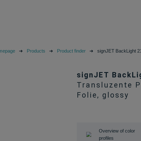
mepage
➜
Products
➜
Product finder
➜
signJET BackLight 
signJET BackLi
Transluzente P
Folie, glossy
Overview of color
profiles