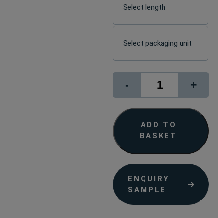
signJET
-
+
Canvas
Catania
quantity
ADD TO
BASKET
ENQUIRY
SAMPLE