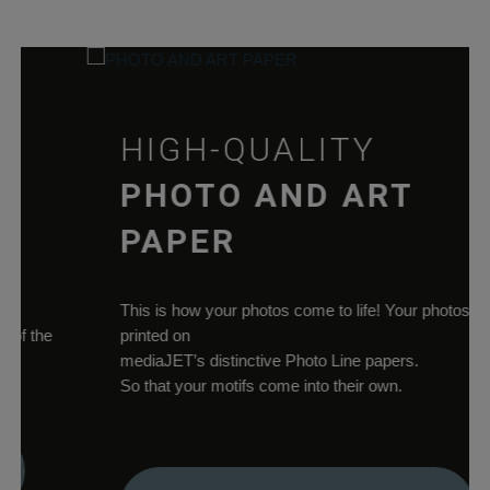
aktuellen Domän
pll_language
rauch-
Speichert die
papiere.de
Sprachauswahl a
der aktuellen
Domäne.
HIGH-QUALITY
woocommerce_cart_hash
rauch-
Hilft
papiere.de
WooCommerce
PHOTO AND ART
dabei, Änderung
von Daten im
PAPER
Warenkorb zu
speichern.
wc_cart_hash_*
rauch-
Hilft
This is how your photos come to life! Your photos
papiere.de
WooCommerce
 the
printed on
dabei, Änderung
mediaJET’s distinctive Photo Line papers.
von Daten im
So that your motifs come into their own.
Warenkorb zu
speichern.
woocommerce_items_in_cart
rauch-
Speichert, welch
papiere.de
Produkte sich im