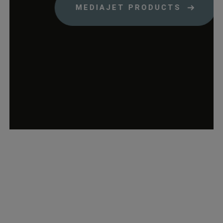
MEDIAJET PRODUCTS
Warenkorb
befinden.
wp_woocommerce_session_*
rauch-
Enthält einen Co
papiere.de
womit die
Warenkorbdaten 
der Datenbank
gefunden werden
können.
wordpress_logged_in_*
rauch-
Speichert Ihren
papiere.de
aktuellen Login
Status im Shop