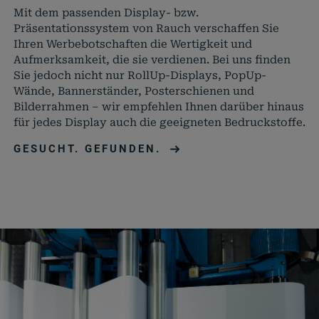
können.
Mit dem passenden Display- bzw.
wordpress_logged_in_*
rauch-
Speicher
Präsentationssystem von Rauch verschaffen Sie
papiere.de
aktuelle
Ihren Werbebotschaften die Wertigkeit und
Status i
Aufmerksamkeit, die sie verdienen. Bei uns finden
Sie jedoch nicht nur RollUp-Displays, PopUp-
Wände, Bannerständer, Posterschienen und
Bilderrahmen – wir empfehlen Ihnen darüber hinaus
für jedes Display auch die geeigneten Bedruckstoffe.
GESUCHT. GEFUNDEN.