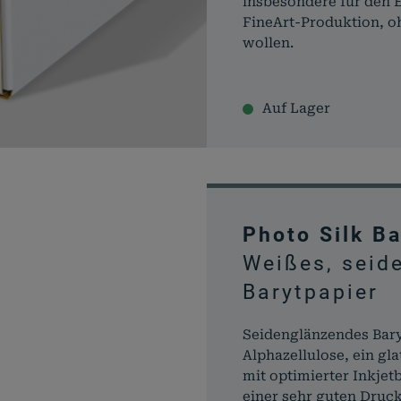
insbesondere für den E
FineArt-Produktion, oh
wollen.
Auf Lager
Photo Silk Ba
Weißes, seid
Barytpapier
Seidenglänzendes Bary
Alphazellulose, ein gl
mit optimierter Inkjet
einer sehr guten Druck