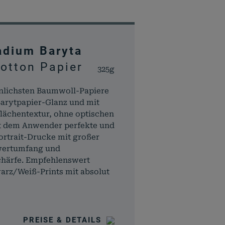
adium Baryta
otton Papier
325g
nlichsten Baumwoll-Papiere
arytpapier-Glanz und mit
lächentextur, ohne optischen
eßt dem Anwender perfekte und
ortrait-Drucke mit großer
wertumfang und
chärfe. Empfehlenswert
arz/Weiß-Prints mit absolut
PREISE & DETAILS