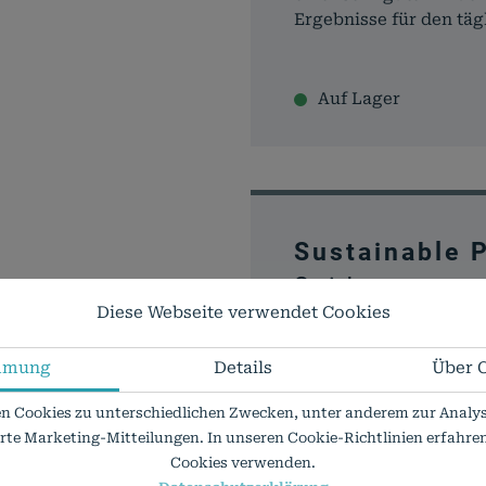
Ergebnisse für den täg
Auf Lager
Sustainable 
Seidenmattes
Diese Webseite verwendet Cookies
Das hellweiße Fotopapi
Inkjet-Beschichtung, f
mmung
Details
Über 
Verbundstoffen/Folien
Altpapierkreislauf rec
n Cookies zu unterschiedlichen Zwecken, unter anderem zur Analys
glatte Oberfläche und i
erte Marketing-Mitteilungen. In unseren Cookie-Richtlinien erfahren 
nachhaltigen Foto- un
Cookies verwenden.