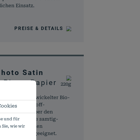
lichen Einsatz.
PREISE & DETAILS
Photo Satin
 Photo Papier
220g
er mit neu entwickelter Bio-
rei von Kunststoff-
Cookies
 und zu 100% über den
ycelbar, hat eine samtig-
e und für
st perfekt für den
Sie, wie wir
d Posterdruck geeignet.