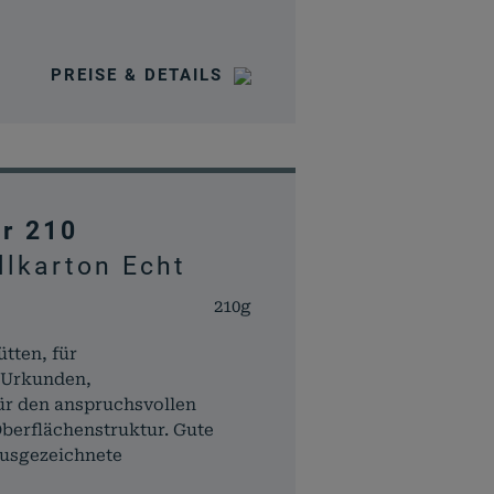
PREISE & DETAILS
Session
Session
er 210
llkarton Echt
t
2 Tage
210g
tten, für
 Urkunden,
Session
ür den anspruchsvollen
 Oberflächenstruktur. Gute
usgezeichnete