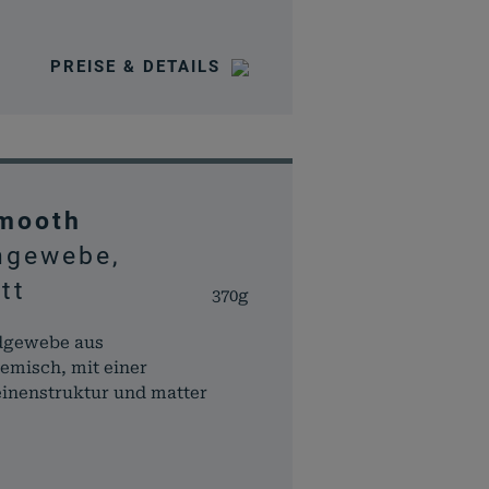
PREISE & DETAILS
Smooth
ngewebe,
tt
370g
dgewebe aus
emisch, mit einer
einenstruktur und matter