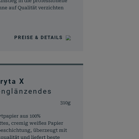
instieg in die professionelle
ne auf Qualität verzichten
PREISE & DETAILS
ryta X
englänzendes
310g
tpapier aus 100%
attes, cremig weißes Papier
beschichtung, überzeugt mit
qualität und liefert beste