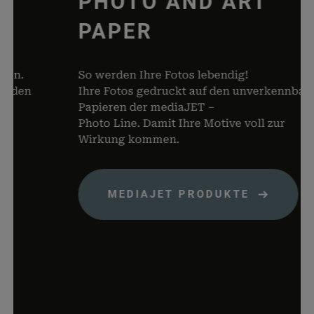
PHOTO AND ART
dabei, 
von Dat
PAPER
Warenko
speicher
n.
So werden Ihre Fotos lebendig!
woocommerce_items_in_cart
rauch-
Speicher
den
Ihre Fotos gedruckt auf den unverkennbaren
papiere.de
Produkte
Papieren der mediaJET –
Warenko
Photo Line. Damit Ihre Motive voll zur
befinden
Wirkung kommen.
wp_woocommerce_session_*
rauch-
Enthält 
papiere.de
womit d
Warenko
der Dat
MEDIAJET PRODUKTE
gefunde
können.
wordpress_logged_in_*
rauch-
Speicher
papiere.de
aktuelle
Status i