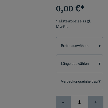
0,00
€
*
* Listenpreise zzgl.
MwSt.
Albrecht
-
+
Dürer