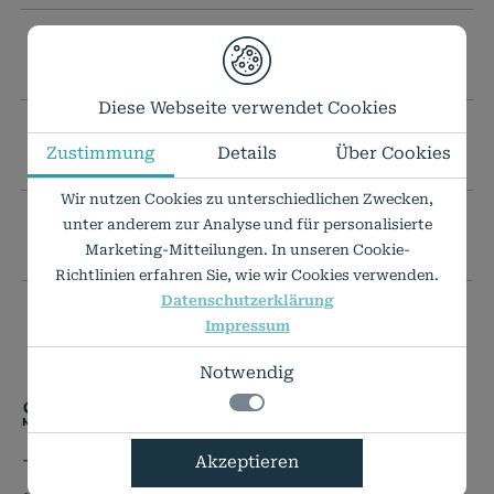
TECHNISCHE DATEN
Diese Webseite verwendet Cookies
IHR WUNSCHFORMAT IST NICHT DABEI?
Zustimmung
Details
Über Cookies
Wir nutzen Cookies zu unterschiedlichen Zwecken,
unter anderem zur Analyse und für personalisierte
PREISLISTE ALS PDF
Marketing-Mitteilungen. In unseren Cookie-
Richtlinien erfahren Sie, wie wir Cookies verwenden.
Datenschutzerklärung
Impressum
Notwendig
Sie haben Fragen?
+49 7424 9485-0
Notwendig
Akzeptieren
Technisch notwendige Funktionen, wie das
Details zu den Cookies