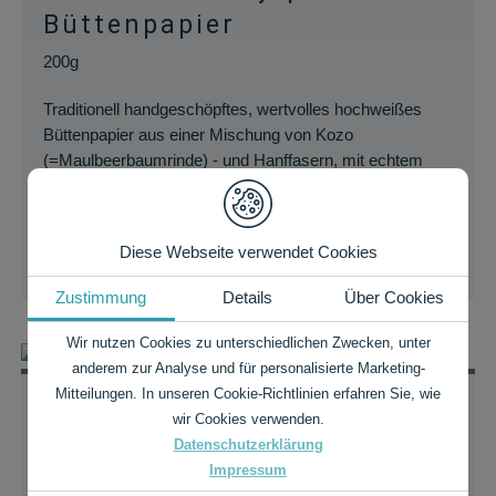
Büttenpapier
200g
Traditionell handgeschöpftes, wertvolles hochweißes
Büttenpapier aus einer Mischung von Kozo
(=Maulbeerbaumrinde) - und Hanffasern, mit echtem
Büttenrand an allen vier Seiten.
Auf Lager
Diese Webseite verwendet Cookies
PREISE & DETAILS
Zustimmung
Details
Über Cookies
Wir nutzen Cookies zu unterschiedlichen Zwecken, unter
anderem zur Analyse und für personalisierte Marketing-
Mitteilungen. In unseren Cookie-Richtlinien erfahren Sie, wie
Bizan Thick
wir Cookies verwenden.
Japanisches Echt-Bütten-
Datenschutzerklärung
Impressum
Papier