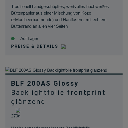
von Daten im
Traditionell handgeschöpftes, wertvolles hochweißes
Warenkorb zu
Büttenpapier aus einer Mischung von Kozo
speichern.
(=Maulbeerbaumrinde) und Hanffasern, mit echtem
Büttenrand an allen vier Seiten
wc_cart_hash_*
rauch-
Hilft
papiere.de
WooCommerce
Auf Lager
dabei, Änderung
PREISE & DETAILS
von Daten im
Warenkorb zu
speichern.
woocommerce_items_in_cart
rauch-
Speichert, welch
papiere.de
Produkte sich im
Warenkorb
BLF 200AS Glossy
befinden.
Backlightfolie frontprint
wp_woocommerce_session_*
rauch-
Enthält einen Co
glänzend
papiere.de
womit die
Warenkorbdaten 
270g
der Datenbank
gefunden werden