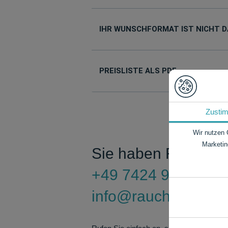
IHR WUNSCHFORMAT IST NICHT D
PREISLISTE ALS PDF
Zusti
Wir nutzen 
Marketin
Sie haben Fragen?
+49 7424 9485-0
info@rauch-papiere
Notwendig