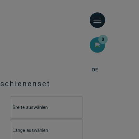
0
DE
mschienenset