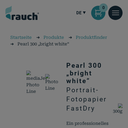
0
DE
Startseite
➜
Produkte
➜
Produktfinder
➜
Pearl 300 „bright white“
Pearl 300
„bright
white“
Portrait-
Fotopapier
FastDry
300g
Ein professionelles