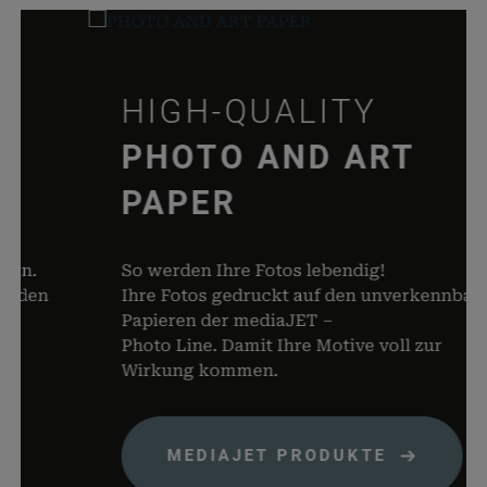
speicher
wc_cart_hash_*
rauch-
Hilft
papiere.de
WooCom
dabei, 
HIGH-QUALITY
von Dat
Warenko
PHOTO AND ART
speicher
PAPER
woocommerce_items_in_cart
rauch-
Speicher
papiere.de
Produkte
Warenko
.
So werden Ihre Fotos lebendig!
befinden
den
Ihre Fotos gedruckt auf den unverkennbaren
wp_woocommerce_session_*
rauch-
Enthält 
Papieren der mediaJET –
papiere.de
womit d
Photo Line. Damit Ihre Motive voll zur
Warenko
Wirkung kommen.
der Dat
gefunde
können.
MEDIAJET PRODUKTE
wordpress_logged_in_*
rauch-
Speicher