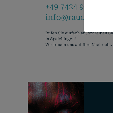
+49 7424 9485-0
info@rauch-papie
Notwendig
Technisch
Details zu den
Einstellun
Notwendig
Rufen Sie einfach an, schreiben S
in Spaichingen!
Name
Wir freuen uns auf Ihre Nachricht.
cookie_stat
pll_languag
woocommer