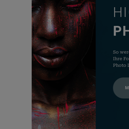
wc_cart_ha
HIGH-QUA
PHOTO AN
woocommerc
So werden Ihre Fotos lebendig!
wp_woocom
Ihre Fotos gedruckt auf den un
Photo Line. Damit Ihre Motive 
wordpress_
MEDIAJET PRODUKTE