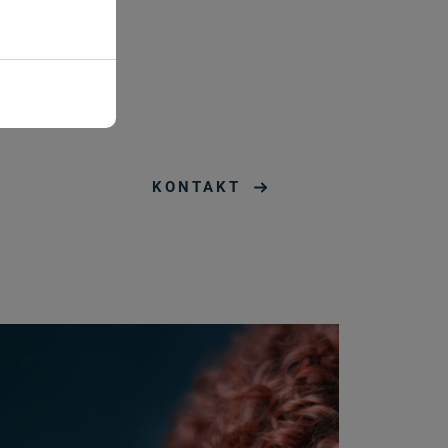
Ablauf
KONTAKT
1 Jahr
n
Session
Session