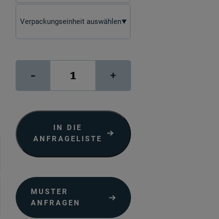
LUSTER
-
+
260
"bright
white"
Menge
IN DIE
ANFRAGELISTE
MUSTER
ANFRAGEN