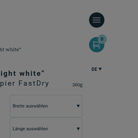
0
ht white“
DE
ight white“
pier FastDry
260g