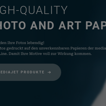
sh_*
rauch-
Hilft WooCommerce
LITY
papiere.de
dabei, Änderungen von
Daten im Warenkorb zu
speichern.
D ART PAPER
e_items_in_cart
rauch-
Speichert, welche
papiere.de
Produkte sich im
Warenkorb befinden.
merce_session_*
rauch-
Enthält einen Code womi
verkennbaren Papieren der mediaJET –
papiere.de
die Warenkorbdaten in
voll zur Wirkung kommen.
der Datenbank gefunden
werden können.
logged_in_*
rauch-
Speichert Ihren aktuellen
papiere.de
Login Status im Shop