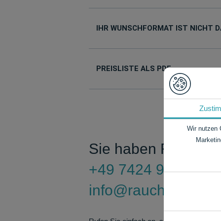
IHR WUNSCHFORMAT IST NICHT D
PREISLISTE ALS PDF
Zusti
Wir nutzen 
Marketin
Sie haben Fragen?
+49 7424 9485-0
info@rauch-papiere
Notwendig