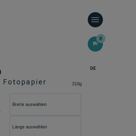
0
DE
0
 Fotopapier
310g
n