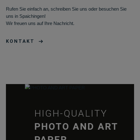
papiere.de
Zustimmungssta
Rufen Sie einfach an, schreiben Sie uns oder besuchen Sie
für Cookies auf d
uns in Spaichingen!
aktuellen Domän
Wir freuen uns auf Ihre Nachricht.
pll_language
rauch-
Speichert die
papiere.de
Sprachauswahl a
KONTAKT
der aktuellen
Domäne.
woocommerce_cart_hash
rauch-
Hilft
papiere.de
WooCommerce
dabei, Änderung
von Daten im
Warenkorb zu
speichern.
wc_cart_hash_*
rauch-
Hilft
HIGH-QUALITY
papiere.de
WooCommerce
dabei, Änderung
PHOTO AND ART
von Daten im
Warenkorb zu
PAPER