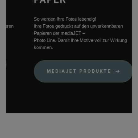
speichern.
woocommerce_items_in_cart
rauch-
Speichert, welch
papiere.de
Produkte sich im
So werden Ihre Fotos lebendig!
Warenkorb
ren
Ihre Fotos gedruckt auf den unverkennbaren
befinden.
Papieren der mediaJET –
wp_woocommerce_session_*
rauch-
Enthält einen Co
Photo Line. Damit Ihre Motive voll zur Wirkung
papiere.de
womit die
kommen.
Warenkorbdaten 
der Datenbank
gefunden werden
MEDIAJET PRODUKTE
können.
wordpress_logged_in_*
rauch-
Speichert Ihren
papiere.de
aktuellen Login
Status im Shop