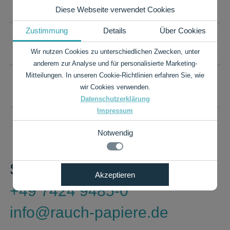
TECHNISCHE DATEN
Diese Webseite verwendet Cookies
Zustimmung
Details
Über Cookies
IHR WUNSCHFORMAT IST NICHT DABEI?
Wir nutzen Cookies zu unterschiedlichen Zwecken, unter
anderem zur Analyse und für personalisierte Marketing-
Mitteilungen. In unseren Cookie-Richtlinien erfahren Sie, wie
PREISLISTE ALS PDF
wir Cookies verwenden.
Datenschutzerklärung
Impressum
Notwendig
Sie haben Fragen?
Notwendig
Akzeptieren
Details zu den Cookies
Technisch notwendige Funktionen, wie das speichern
+49 7424 9485-0
Ihrer Cookie-Einstellungen für diese Website.
Notwendig
info@rauch-papiere.de
Name
Anbieter
Zweck
cookie_status
rauch-
Speichert Ihren