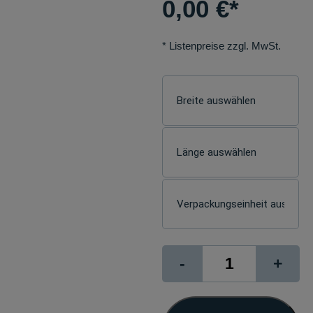
0,00
€
*
* Listenpreise zzgl. MwSt.
Photo
-
+
Rag
308
Menge