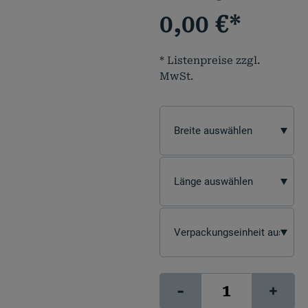
0,00
€
*
* Listenpreise zzgl.
MwSt.
Photo
-
+
Rag