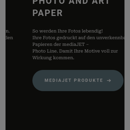
PHOTO AND ART
dabei, 
von Dat
PAPER
Warenko
speicher
.
So werden Ihre Fotos lebendig!
woocommerce_items_in_cart
rauch-
Speicher
den
Ihre Fotos gedruckt auf den unverkennbaren
papiere.de
Produkte
Papieren der mediaJET –
Warenko
Photo Line. Damit Ihre Motive voll zur
befinden
Wirkung kommen.
wp_woocommerce_session_*
rauch-
Enthält 
papiere.de
womit d
Warenko
der Dat
MEDIAJET PRODUKTE
gefunde
können.
wordpress_logged_in_*
rauch-
Speicher
papiere.de
aktuelle
Status i