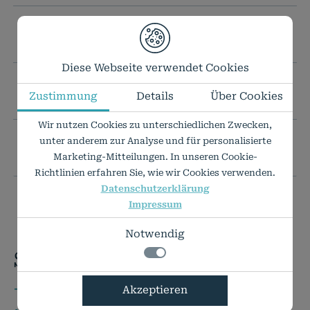
TECHNISCHE DATEN
Diese Webseite verwendet Cookies
IHR WUNSCHFORMAT IST NICHT DABEI?
Zustimmung
Details
Über Cookies
Wir nutzen Cookies zu unterschiedlichen Zwecken,
unter anderem zur Analyse und für personalisierte
PREISLISTE ALS PDF
Marketing-Mitteilungen. In unseren Cookie-
Richtlinien erfahren Sie, wie wir Cookies verwenden.
Datenschutzerklärung
Impressum
Notwendig
Sie haben Fragen?
+49 7424 9485-0
Notwendig
Akzeptieren
Technisch notwendige Funktionen, wie das
Details zu den Cookies