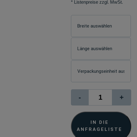
* Listenpreise zzgl. MwSt.
Photo
-
+
Rag
book
&
album
IN DIE
Inhaltspapiere
ANFRAGELISTE
Menge