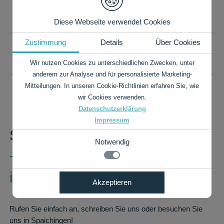
IHR WUNSCHFORMAT IST NICHT DABEI?
Diese Webseite verwendet Cookies
Zustimmung
Details
Über Cookies
PREISLISTE ALS PDF
Wir nutzen Cookies zu unterschiedlichen Zwecken, unter
anderem zur Analyse und für personalisierte Marketing-
Mitteilungen. In unseren Cookie-Richtlinien erfahren Sie, wie
wir Cookies verwenden.
Datenschutzerklärung
Impressum
Sie haben Fragen?
Notwendig
+49 7424 9485-0
info@rauch-papiere.de
Notwendig
Akzeptieren
Details zu den Cookies
Technisch notwendige Funktionen, wie das speichern
Ihrer Cookie-Einstellungen für diese Website.
Notwendig
Rufen Sie einfach an, schreiben Sie uns oder besuchen Sie
Name
Anbieter
Zweck
uns in Spaichingen!