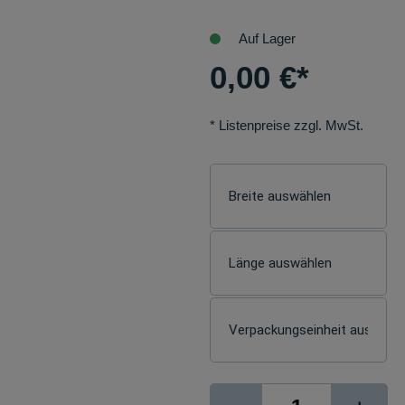
Auf Lager
0,00
€
*
* Listenpreise zzgl. MwSt.
Photo