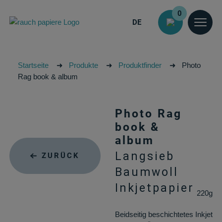
0
DE
Startseite
➜
Produkte
➜
Produktfinder
➜
Photo
Rag book & album
Photo Rag
book &
album
Langsieb
ZURÜCK
Baumwoll
Inkjetpapier
220g
Beidseitig beschichtetes Inkjet