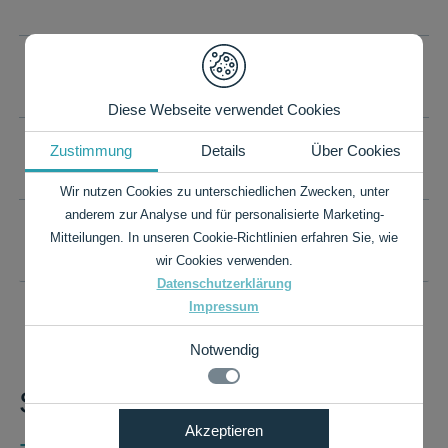
TECHNISCHE DATEN
Diese Webseite verwendet Cookies
Zustimmung
Details
Über Cookies
IHR WUNSCHFORMAT IST NICHT DABEI?
Wir nutzen Cookies zu unterschiedlichen Zwecken, unter
anderem zur Analyse und für personalisierte Marketing-
Mitteilungen. In unseren Cookie-Richtlinien erfahren Sie, wie
PREISLISTE ALS PDF
wir Cookies verwenden.
Datenschutzerklärung
Impressum
Notwendig
Sie haben Fragen?
Notwendig
Akzeptieren
+49 7424 9485-0
Details zu den Cookies
Technisch notwendige Funktionen, wie das speichern