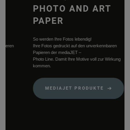
papiere.de
WooCommerce
PHOTO AND ART
dabei, Änderung
von Daten im
PAPER
Warenkorb zu
speichern.
woocommerce_items_in_cart
rauch-
Speichert, welch
So werden Ihre Fotos lebendig!
papiere.de
Produkte sich im
eren
Ihre Fotos gedruckt auf den unverkennbaren
Warenkorb
Papieren der mediaJET –
befinden.
Photo Line. Damit Ihre Motive voll zur Wirkung
wp_woocommerce_session_*
rauch-
Enthält einen Co
kommen.
papiere.de
womit die
Warenkorbdaten 
der Datenbank
MEDIAJET PRODUKTE
gefunden werden
können.
wordpress_logged_in_*
rauch-
Speichert Ihren
papiere.de
aktuellen Login
Status im Shop