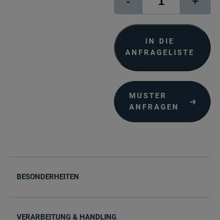
-
+
Rag
book
&
album
IN DIE
Menge
ANFRAGELISTE
MUSTER
ANFRAGEN
BESONDERHEITEN
VERARBEITUNG & HANDLING