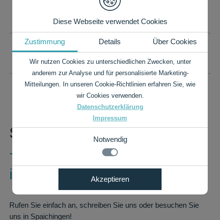
IHR WUNSCHFORMAT IST NICHT DABEI?
Diese Webseite verwendet Cookies
Zustimmung
Details
Über Cookies
PREISLISTE ALS PDF
Wir nutzen Cookies zu unterschiedlichen Zwecken, unter
anderem zur Analyse und für personalisierte Marketing-
Mitteilungen. In unseren Cookie-Richtlinien erfahren Sie, wie
wir Cookies verwenden.
Datenschutzerklärung
Impressum
Sie haben Fragen?
Notwendig
+49 7424 9485-0
info@rauch-papiere.de
Notwendig
Akzeptieren
Details zu den Cookies
Technisch notwendige Funktionen, wie das speichern
Ihrer Cookie-Einstellungen für diese Website.
Notwendig
Rufen Sie einfach an, schreiben Sie uns oder besuchen Sie
Name
Anbieter
Zweck
uns in Spaichingen!