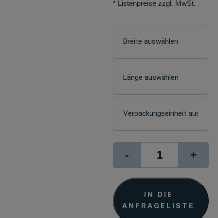
* Listenpreise zzgl. MwSt.
Photo
-
+
Rag
Bright
White
310
IN DIE
Menge
ANFRAGELISTE