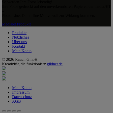
So werden Ihre Fotos lebendig!
Ihre Fotos gedruckt auf den unverkennbaren Papieren der mediaJET
–
Photo Line. Damit Ihre Motive voll zur Wirkung kommen.
Mediajet Produkte
Produkte
Nützliches
Über uns
Kontakt
Mein Konto
© 2026 Rauch GmbH
Kreativität, die funktioniert:
gildner.de
Mein Konto
Impressum
Datenschutz
AGB