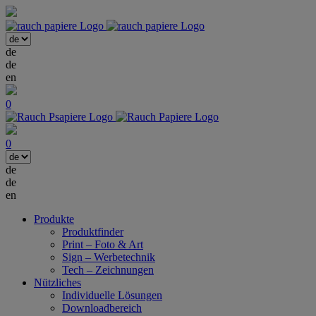
de
de
en
0
0
de
de
en
Produkte
Produktfinder
Print – Foto & Art
Sign – Werbetechnik
Tech – Zeichnungen
Nützliches
Individuelle Lösungen
Downloadbereich