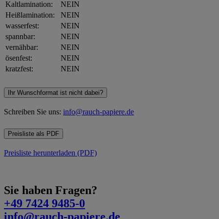
gefunden werden können.
Kaltlamination:
NEIN
wordpress_logged_in_*
rauch-
Speichert Ihren aktuellen Login St
Heißlamination:
NEIN
papiere.de
im Shop
wasserfest:
NEIN
spannbar:
NEIN
vernähbar:
NEIN
ösenfest:
NEIN
kratzfest:
NEIN
Ihr Wunschformat ist nicht dabei?
Schreiben Sie uns:
info@rauch-papiere.de
Preisliste als PDF
Preisliste herunterladen (PDF)
Sie haben Fragen?
+49 7424 9485-0
info@rauch-papiere.de