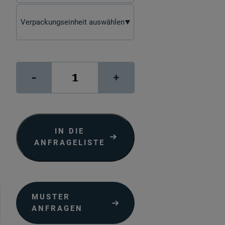
PhotoArt
-
+
White
Matt
Duo
Menge
IN DIE
ANFRAGELISTE
MUSTER
ANFRAGEN