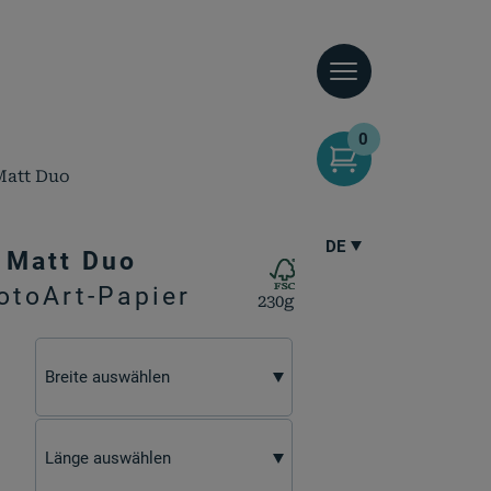
0
Matt Duo
DE
 Matt Duo
toArt-Papier
230g