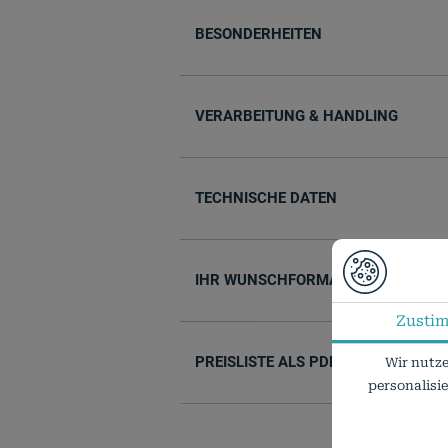
BESONDERHEITEN
VERARBEITUNG & HANDLING
TECHNISCHE DATEN
IHR WUNSCHFORMAT IST NICHT DA
Zusti
PREISLISTE ALS PDF
Wir nutze
personalisi