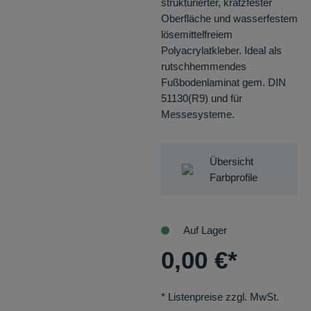
strukturierter, kratzfester
Oberfläche und wasserfestem
lösemittelfreiem
Polyacrylatkleber. Ideal als
rutschhemmendes
Fußbodenlaminat gem. DIN
51130(R9) und für
Messesysteme.
Übersicht
Farbprofile
Auf Lager
0,00
€
*
* Listenpreise zzgl. MwSt.