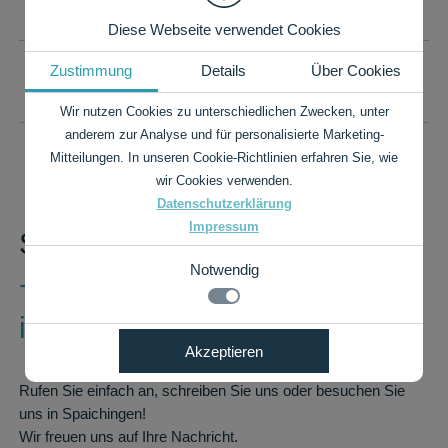
Diese Webseite verwendet Cookies
Zustimmung
Details
Über Cookies
PREISLISTE ALS PDF
Wir nutzen Cookies zu unterschiedlichen Zwecken, unter
anderem zur Analyse und für personalisierte Marketing-
Mitteilungen. In unseren Cookie-Richtlinien erfahren Sie, wie
wir Cookies verwenden.
Datenschutzerklärung
Impressum
Sie haben Fragen?
Notwendig
+49 7424 9485-0
info@rauch-papiere.de
Notwendig
Akzeptieren
Details zu den Cookies
Technisch notwendige Funktionen, wie das speichern
Ihrer Cookie-Einstellungen für diese Website.
Rufen Sie einfach an, schreiben Sie uns oder besuchen Sie
Notwendig
uns in Spaichingen!
Name
Anbieter
Zweck
Wir freuen uns auf Ihre Nachricht.