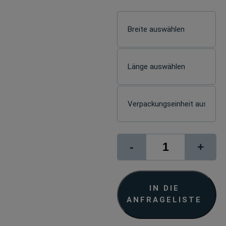
Printshield
-
+
R9
Sand
Matt
Menge
IN DIE
ANFRAGELISTE