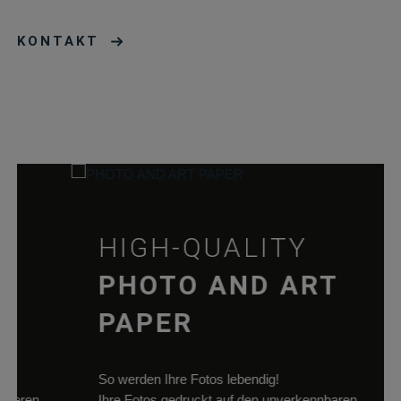
cookie_status
rauch-
Speichert Ihren
papiere.de
Zustimmungssta
KONTAKT
für Cookies auf d
aktuellen Domän
pll_language
rauch-
Speichert die
papiere.de
Sprachauswahl a
der aktuellen
Domäne.
woocommerce_cart_hash
rauch-
Hilft
papiere.de
WooCommerce
dabei, Änderung
HIGH-QUALITY
von Daten im
Warenkorb zu
PHOTO AND ART
speichern.
wc_cart_hash_*
rauch-
Hilft
PAPER
papiere.de
WooCommerce
dabei, Änderung
von Daten im
So werden Ihre Fotos lebendig!
Warenkorb zu
ren
Ihre Fotos gedruckt auf den unverkennbaren