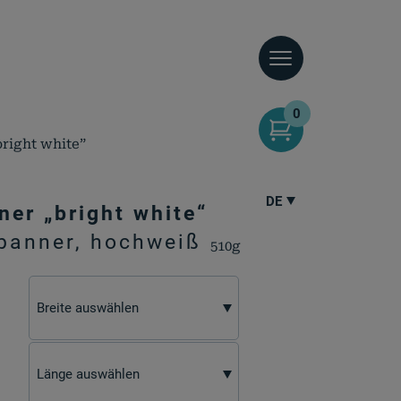
0
right white”
DE
ner „bright white“
tbanner, hochweiß
510g