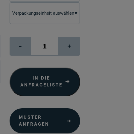
,
Production
-
+
Banner
"bright
white"
Menge
IN DIE
ANFRAGELISTE
MUSTER
ANFRAGEN