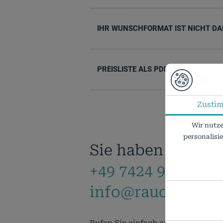
IHR WUNSCHFORMAT IST NICHT DA
PREISLISTE ALS PDF
Zusti
Wir nutze
personalisi
Sie haben Fragen
+49 7424 9485-0
info@rauch-papie