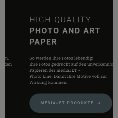
wc_cart_hash_*
rauch-
Hilft
papiere.de
WooCom
HIGH-QUALITY
dabei, 
von Dat
PHOTO AND ART
Warenko
speicher
PAPER
woocommerce_items_in_cart
rauch-
Speicher
papiere.de
Produkte
Warenko
.
So werden Ihre Fotos lebendig!
befinden
den
Ihre Fotos gedruckt auf den unverkennbaren
wp_woocommerce_session_*
rauch-
Enthält 
Papieren der mediaJET –
papiere.de
womit d
Photo Line. Damit Ihre Motive voll zur
Warenko
Wirkung kommen.
der Dat
gefunde
können.
MEDIAJET PRODUKTE
wordpress_logged_in_*
rauch-
Speicher
papiere.de
aktuelle