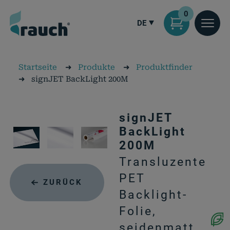
0
DE
Startseite
➜
Produkte
➜
Produktfinder
➜
signJET BackLight 200M
signJET
BackLight
200M
Transluzente
PET
ZURÜCK
Backlight-
Folie,
seidenmatt