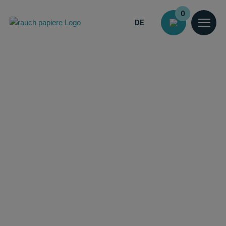
0
DE
Startseite
➜
Produkte
➜
Produktfinder
➜
signJET Canvas Royal
signJET Canvas
Royal
Curlingfreies
Roll-Up
Displaymaterial
Fein strukturiertes,
seidenmattes 100%