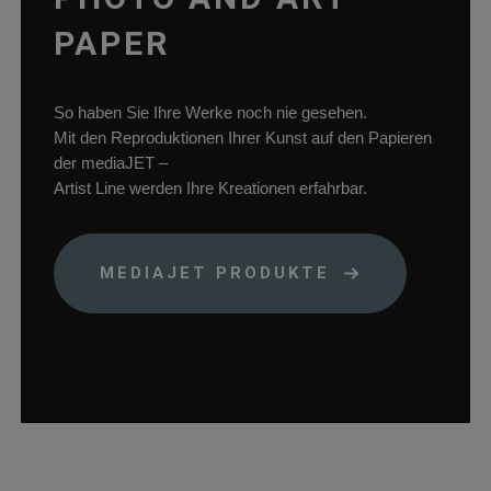
papiere.de
Sprachauswahl a
der aktuellen
PAPER
Domäne.
woocommerce_cart_hash
rauch-
Hilft
papiere.de
WooCommerce
So haben Sie Ihre Werke noch nie gesehen.
dabei, Änderung
Mit den Reproduktionen Ihrer Kunst auf den Papieren
von Daten im
der mediaJET –
Warenkorb zu
Artist Line werden Ihre Kreationen erfahrbar.
speichern.
wc_cart_hash_*
rauch-
Hilft
papiere.de
WooCommerce
MEDIAJET PRODUKTE
dabei, Änderung
von Daten im
Warenkorb zu
speichern.
woocommerce_items_in_cart
rauch-
Speichert, welch
papiere.de
Produkte sich im
Warenkorb
befinden.