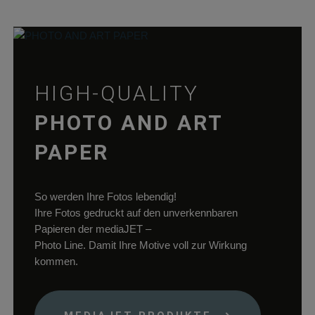
wp_woocommerce_session_*
rauch-
Enthält einen Co
papiere.de
womit die
Warenkorbdaten 
der Datenbank
gefunden werden
HIGH-QUALITY
können.
wordpress_logged_in_*
rauch-
Speichert Ihren
PHOTO AND ART
papiere.de
aktuellen Login
Status im Shop
PAPER
So werden Ihre Fotos lebendig!
Ihre Fotos gedruckt auf den unverkennbaren
Papieren der mediaJET –
Photo Line. Damit Ihre Motive voll zur Wirkung
kommen.