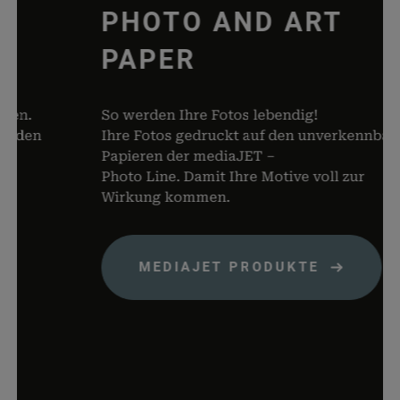
PHOTO AND ART
dabei, 
von Dat
PAPER
Warenko
speicher
woocommerce_items_in_cart
rauch-
Speicher
n.
So werden Ihre Fotos lebendig!
papiere.de
Produkte
den
Ihre Fotos gedruckt auf den unverkennbaren
Warenko
Papieren der mediaJET –
befinden
Photo Line. Damit Ihre Motive voll zur
wp_woocommerce_session_*
rauch-
Enthält 
Wirkung kommen.
papiere.de
womit d
Warenko
der Dat
MEDIAJET PRODUKTE
gefunde
können.
wordpress_logged_in_*
rauch-
Speicher
papiere.de
aktuelle
Status i