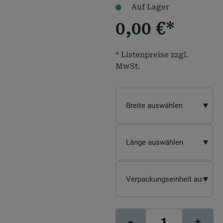
Auf Lager
0,00
€
*
* Listenpreise zzgl.
MwSt.
signJET
-
+