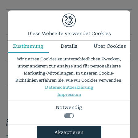
TECHNISCHE DATEN
Diese Webseite verwendet Cookies
Zustimmung
Details
Über Cookies
IHR WUNSCHFORMAT IST NICHT DABEI?
Wir nutzen Cookies zu unterschiedlichen Zwecken,
unter anderem zur Analyse und für personalisierte
PREISLISTE ALS PDF
Marketing-Mitteilungen. In unseren Cookie-
Richtlinien erfahren Sie, wie wir Cookies verwenden.
Datenschutzerklärung
Impressum
Notwendig
Sie haben Fragen?
Notwendig
Akzeptieren
+49 7424 9485-0
Technisch notwendige Funktionen, wie das
Details zu den Cookies