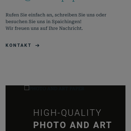
diese Website.
Name
Anbieter
Zweck
Rufen Sie einfach an, schreiben Sie uns oder
cookie_status
rauch-
Speicher
besuchen Sie uns in Spaichingen!
papiere.de
Zustimm
Wir freuen uns auf Ihre Nachricht.
für Cook
aktuell
KONTAKT
pll_language
rauch-
Speicher
papiere.de
Spracha
der aktu
Domäne
woocommerce_cart_hash
rauch-
Hilft
papiere.de
WooCom
dabei, 
von Dat
Warenko
speicher
HIGH-QUALITY
wc_cart_hash_*
rauch-
Hilft
PHOTO AND ART
papiere.de
WooCom
dabei, 