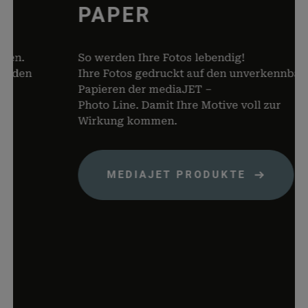
PAPER
von Dat
Warenko
speicher
n.
So werden Ihre Fotos lebendig!
woocommerce_items_in_cart
rauch-
Speicher
den
Ihre Fotos gedruckt auf den unverkennbaren
papiere.de
Produkte
Papieren der mediaJET –
Warenko
Photo Line. Damit Ihre Motive voll zur
befinden
Wirkung kommen.
wp_woocommerce_session_*
rauch-
Enthält 
papiere.de
womit d
Warenko
MEDIAJET PRODUKTE
der Dat
gefunde
können.
wordpress_logged_in_*
rauch-
Speicher
papiere.de
aktuelle
Status i