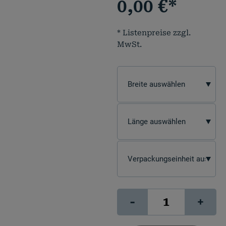
0,00
€
*
* Listenpreise zzgl.
MwSt.
signJET
-
+
RollUp
200S