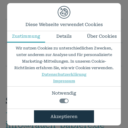
TECHNISCHE DATEN
Diese Webseite verwendet Cookies
IHR WUNSCHFORMAT IST NICHT DABEI?
Zustimmung
Details
Über Cookies
Wir nutzen Cookies zu unterschiedlichen Zwecken,
PREISLISTE ALS PDF
unter anderem zur Analyse und für personalisierte
Marketing-Mitteilungen. In unseren Cookie-
Richtlinien erfahren Sie, wie wir Cookies verwenden.
Datenschutzerklärung
Impressum
Notwendig
Sie haben Fragen?
+49 7424 9485-0
Notwendig
Akzeptieren
Technisch notwendige Funktionen, wie das
Details zu den Cookies
info@rauch-papiere.de
speichern Ihrer Cookie-Einstellungen für
Notwendig