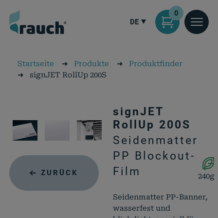
0
DE
Startseite
➜
Produkte
➜
Produktfinder
➜
signJET RollUp 200S
signJET
RollUp 200S
Seidenmatter
PP Blockout-
Film
ZURÜCK
240g
Seidenmatter PP-Banner,
wasserfest und