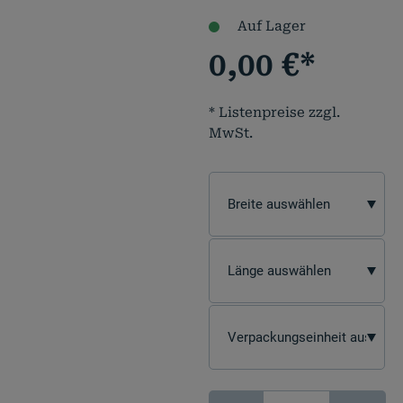
Auf Lager
0,00
€
*
* Listenpreise zzgl.
MwSt.
signJET