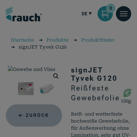
0
DE
Startseite
➜
Produkte
➜
Produktfinder
➜
signJET Tyvek G120
signJET
Tyvek G120
Reißfeste
Gewebefolie
120g
Reiß- und wetterfeste
ZURÜCK
hochweiße Gewebefolie,
für Außenwerbung ohne
Lamination, sehr gut UV-