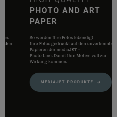
papiere.de
WooCom
dabei, 
PHOTO AND ART
von Dat
PAPER
Warenko
speicher
woocommerce_items_in_cart
rauch-
Speicher
n.
So werden Ihre Fotos lebendig!
papiere.de
Produkte
den
Ihre Fotos gedruckt auf den unverkennbaren
Warenko
Papieren der mediaJET –
befinden
Photo Line. Damit Ihre Motive voll zur
wp_woocommerce_session_*
rauch-
Enthält 
Wirkung kommen.
papiere.de
womit d
Warenko
der Dat
MEDIAJET PRODUKTE
gefunde
können.
wordpress_logged_in_*
rauch-
Speicher
papiere.de
aktuelle
Status i