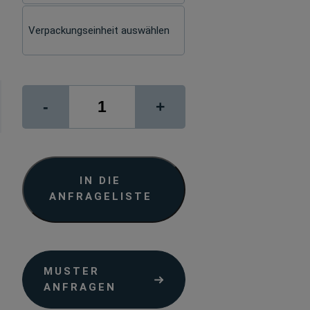
®
ORAJET
-
+
3164
M
(VF3100)
Menge
IN DIE
ANFRAGELISTE
MUSTER
ANFRAGEN