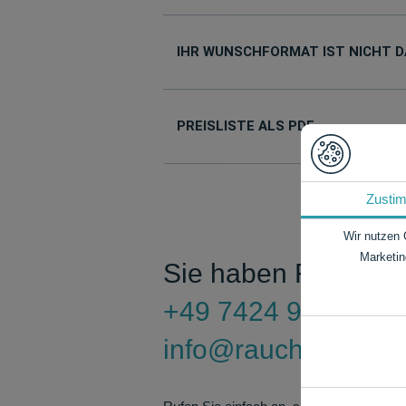
IHR WUNSCHFORMAT IST NICHT D
PREISLISTE ALS PDF
Zusti
Wir nutzen 
Marketin
Sie haben Fragen?
+49 7424 9485-0
info@rauch-papiere
Notwendig