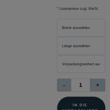
* Listenpreise zzgl. MwSt.
signJET
-
+
Wand
Vlies
light
Menge
IN DIE