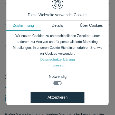
IHR WUNSCHFORMAT IST NICHT DABEI?
Diese Webseite verwendet Cookies
Zustimmung
Details
Über Cookies
PREISLISTE ALS PDF
Wir nutzen Cookies zu unterschiedlichen Zwecken, unter
anderem zur Analyse und für personalisierte Marketing-
Mitteilungen. In unseren Cookie-Richtlinien erfahren Sie, wie
wir Cookies verwenden.
Datenschutzerklärung
Impressum
Sie haben Fragen?
Notwendig
+49 7424 9485-0
Notwendig
info@rauch-papiere.de
Akzeptieren
Details zu den Cookies
Technisch notwendige Funktionen, wie das speichern
Ihrer Cookie-Einstellungen für diese Website.
Notwendig
Rufen Sie einfach an, schreiben Sie uns oder besuchen Sie