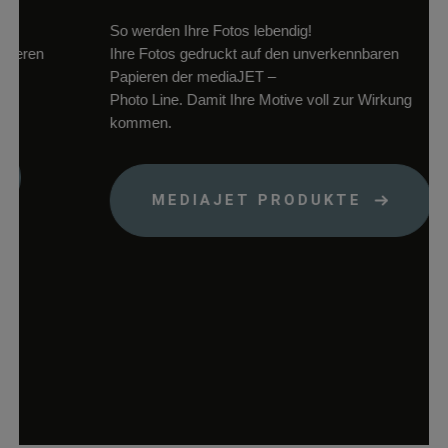
Warenkorb zu
So werden Ihre Fotos lebendig!
speichern.
ren
Ihre Fotos gedruckt auf den unverkennbaren
woocommerce_items_in_cart
rauch-
Speichert, welch
Papieren der mediaJET –
papiere.de
Produkte sich im
Photo Line. Damit Ihre Motive voll zur Wirkung
Warenkorb
kommen.
befinden.
wp_woocommerce_session_*
rauch-
Enthält einen Co
papiere.de
womit die
MEDIAJET PRODUKTE
Warenkorbdaten 
der Datenbank
gefunden werden
können.
wordpress_logged_in_*
rauch-
Speichert Ihren
papiere.de
aktuellen Login
Status im Shop