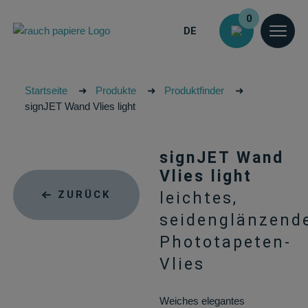
0
DE
Startseite
➜
Produkte
➜
Produktfinder
➜
signJET Wand Vlies light
signJET Wand
Vlies light
ZURÜCK
leichtes,
seidenglänzend
Phototapeten-
Vlies
Weiches elegantes