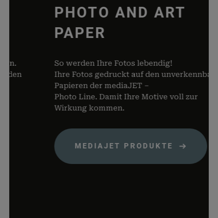
PHOTO AND ART
dabei, 
von Dat
PAPER
Warenko
speicher
woocommerce_items_in_cart
rauch-
Speicher
n.
So werden Ihre Fotos lebendig!
papiere.de
Produkte
den
Ihre Fotos gedruckt auf den unverkennbaren
Warenko
Papieren der mediaJET –
befinden
Photo Line. Damit Ihre Motive voll zur
wp_woocommerce_session_*
rauch-
Enthält 
Wirkung kommen.
papiere.de
womit d
Warenko
der Dat
MEDIAJET PRODUKTE
gefunde
können.
wordpress_logged_in_*
rauch-
Speicher
papiere.de
aktuelle
Status i