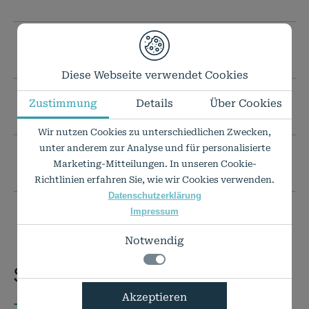
TECHNISCHE DATEN
Diese Webseite verwendet Cookies
Zustimmung
Details
Über Cookies
IHR WUNSCHFORMAT IST NICHT DABEI?
Wir nutzen Cookies zu unterschiedlichen Zwecken,
unter anderem zur Analyse und für personalisierte
PREISLISTE ALS PDF
Marketing-Mitteilungen. In unseren Cookie-
Richtlinien erfahren Sie, wie wir Cookies verwenden.
Datenschutzerklärung
Impressum
Notwendig
Sie haben Fragen?
Notwendig
Akzeptieren
+49 7424 9485-0
Technisch notwendige Funktionen, wie das
Details zu den Cookies