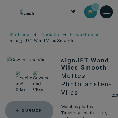
0
DE
Startseite
➜
Produkte
➜
Produktfinder
➜
signJET Wand Vlies Smooth
signJET Wand
Vlies Smooth
Mattes
Phototapeten-
Vlies
21
Weiches glattes
ZURÜCK
Tapetenvlies für klare,