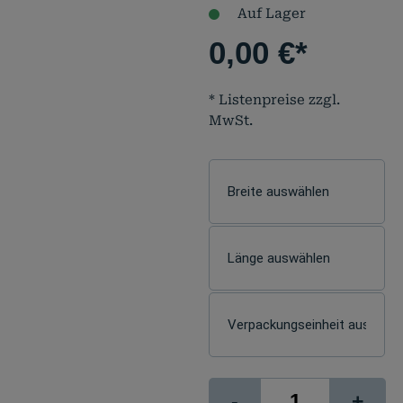
Auf Lager
0,00
€
*
* Listenpreise zzgl.
MwSt.
signJET
-
+