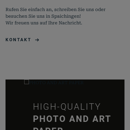
diese Website.
Name
Anbieter
Zweck
Rufen Sie einfach an, schreiben Sie uns oder
besuchen Sie uns in Spaichingen!
cookie_status
rauch-
Speicher
Wir freuen uns auf Ihre Nachricht.
papiere.de
Zustimm
für Cook
aktuell
KONTAKT
pll_language
rauch-
Speicher
papiere.de
Spracha
der aktu
Domäne
woocommerce_cart_hash
rauch-
Hilft
papiere.de
WooCom
dabei, 
von Dat
Warenko
HIGH-QUALITY
speicher
wc_cart_hash_*
rauch-
Hilft
PHOTO AND ART
papiere.de
WooCom
dabei, 