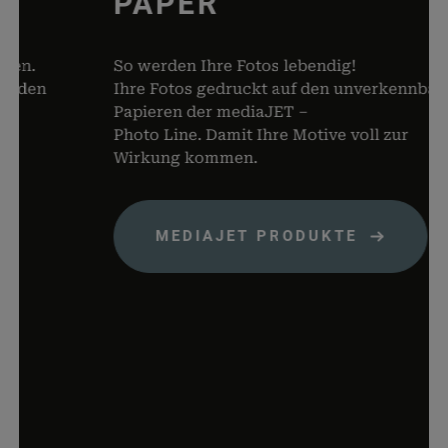
PAPER
von Dat
Warenko
speicher
n.
So werden Ihre Fotos lebendig!
den
Ihre Fotos gedruckt auf den unverkennbaren
woocommerce_items_in_cart
rauch-
Speicher
Papieren der mediaJET –
papiere.de
Produkte
Photo Line. Damit Ihre Motive voll zur
Warenko
Wirkung kommen.
befinden
wp_woocommerce_session_*
rauch-
Enthält 
papiere.de
womit d
MEDIAJET PRODUKTE
Warenko
der Dat
gefunde
können.
wordpress_logged_in_*
rauch-
Speicher
papiere.de
aktuelle
Status i