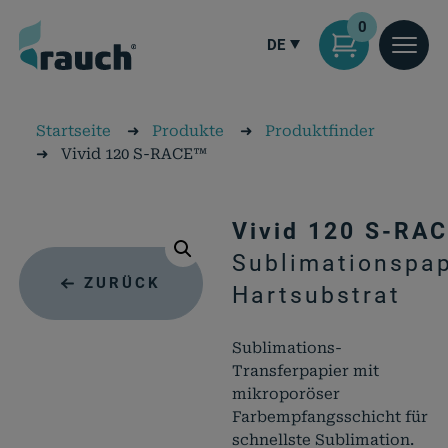
0
DE
Startseite
➜
Produkte
➜
Produktfinder
➜
Vivid 120 S-RACE™
Vivid 120 S-RA
Sublimationspap
ZURÜCK
Hartsubstrat
Sublimations-
Transferpapier mit
mikroporöser
Farbempfangsschicht für
schnellste Sublimation.