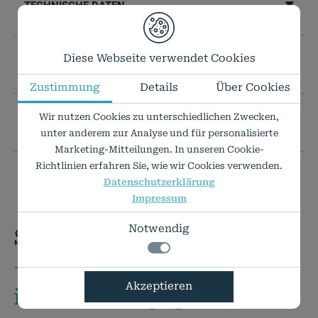
TECHNISCHE DATEN
Diese Webseite verwendet Cookies
IHR WUNSCHFORMAT IST NICHT DABEI?
Zustimmung
Details
Über Cookies
Wir nutzen Cookies zu unterschiedlichen Zwecken,
PREISLISTE ALS PDF
unter anderem zur Analyse und für personalisierte
Marketing-Mitteilungen. In unseren Cookie-
Richtlinien erfahren Sie, wie wir Cookies verwenden.
Datenschutzerklärung
Impressum
Notwendig
Sie haben Fragen?
+49 7424 9485-0
Notwendig
Akzeptieren
info@rauch-papiere.de
Technisch notwendige Funktionen, wie das
Details zu den Cookies
speichern Ihrer Cookie-Einstellungen für
Notwendig