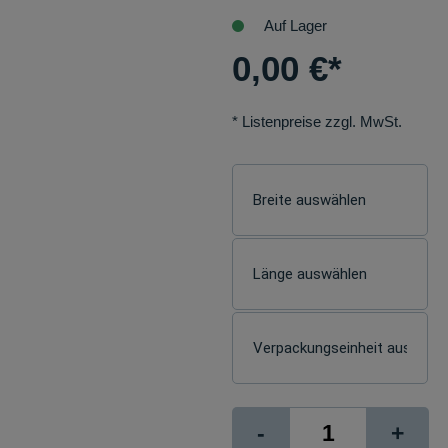
Auf Lager
0,00
€
*
* Listenpreise zzgl. MwSt.
mediaJET
-
+
Testset