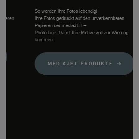
Warenkorb zu
So werden Ihre Fotos lebendig!
speichern.
eren
Ihre Fotos gedruckt auf den unverkennbaren
woocommerce_items_in_cart
rauch-
Speichert, welch
Papieren der mediaJET –
papiere.de
Produkte sich im
Photo Line. Damit Ihre Motive voll zur Wirkung
Warenkorb
kommen.
befinden.
wp_woocommerce_session_*
rauch-
Enthält einen Co
papiere.de
womit die
MEDIAJET PRODUKTE
Warenkorbdaten 
der Datenbank
gefunden werden
können.
wordpress_logged_in_*
rauch-
Speichert Ihren
papiere.de
aktuellen Login
Status im Shop