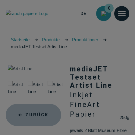
0
DE
Startseite
➜
Produkte
➜
Produktfinder
➜
mediaJET Testset Artist Line
mediaJET
Testset
Artist Line
Inkjet
FineArt
Papier
ZURÜCK
250g
jeweils 2 Blatt Museum Fibre