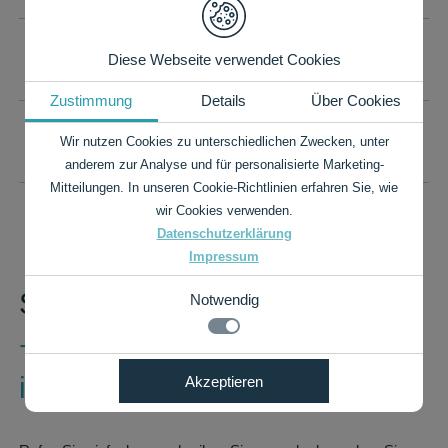
IHR WUNSCHFORMAT IST NICHT DABEI?
Diese Webseite verwendet Cookies
Zustimmung
Details
Über Cookies
PREISLISTE ALS PDF
Wir nutzen Cookies zu unterschiedlichen Zwecken, unter
anderem zur Analyse und für personalisierte Marketing-
Mitteilungen. In unseren Cookie-Richtlinien erfahren Sie, wie
wir Cookies verwenden.
Datenschutzerklärung
Impressum
Sie haben Fragen?
Notwendig
+49 7424 9485-0
Notwendig
info@rauch-papiere.de
Akzeptieren
Details zu den Cookies
Technisch notwendige Funktionen, wie das speichern
Ihrer Cookie-Einstellungen für diese Website.
Notwendig