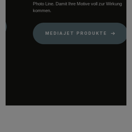
Photo Line. Damit Ihre Motive voll zur Wirkung
woocommerce_items_in_cart
rauch-
Speichert, welch
kommen.
papiere.de
Produkte sich im
Warenkorb
befinden.
MEDIAJET PRODUKTE
wp_woocommerce_session_*
rauch-
Enthält einen Co
papiere.de
womit die
Warenkorbdaten 
der Datenbank
gefunden werden
können.
wordpress_logged_in_*
rauch-
Speichert Ihren
papiere.de
aktuellen Login
Status im Shop