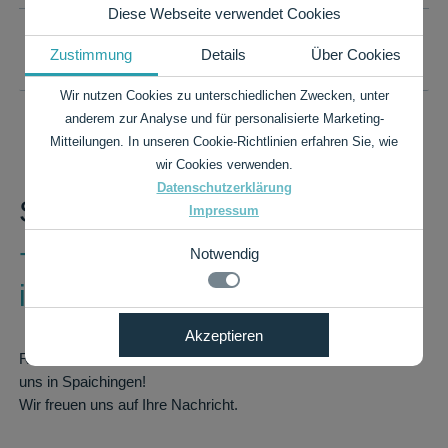
Diese Webseite verwendet Cookies
PREISLISTE ALS PDF
Zustimmung
Details
Über Cookies
Wir nutzen Cookies zu unterschiedlichen Zwecken, unter
anderem zur Analyse und für personalisierte Marketing-
Mitteilungen. In unseren Cookie-Richtlinien erfahren Sie, wie
wir Cookies verwenden.
Datenschutzerklärung
Sie haben Fragen?
Impressum
+49 7424 9485-0
Notwendig
info@rauch-papiere.de
Notwendig
Akzeptieren
Details zu den Cookies
Technisch notwendige Funktionen, wie das speichern
Rufen Sie einfach an, schreiben Sie uns oder besuchen Sie
Ihrer Cookie-Einstellungen für diese Website.
Notwendig
uns in Spaichingen!
Wir freuen uns auf Ihre Nachricht.
Name
Anbieter
Zweck
cookie_status
rauch-
Speichert Ihren