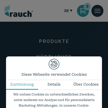
0
DE
PRODUKTE
NÜTZLICHES
ÜBER UNS
Diese Webseite verwendet Cookies
Zustimmung
Details
Über Cookies
KONTAKT
Wir nutzen Cookies zu unterschiedlichen Zwecken,
unter anderem zur Analyse und für personalisierte
MEIN KONTO
Marketing-Mitteilungen. In unseren Cookie-