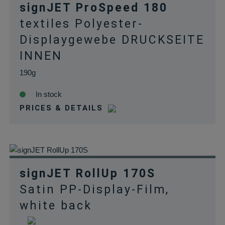
signJET ProSpeed 180
textiles Polyester-
Displaygewebe DRUCKSEITE
INNEN
190g
In stock
PRICES & DETAILS
signJET RollUp 170S
Satin PP-Display-Film,
white back