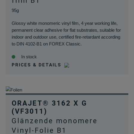
film B1
wp_woocommerce_session_*
rauch-
Enthält einen Co
95g
papiere.de
womit die
Warenkorbdaten 
Glossy white monomeric vinyl film, 4 year working life,
der Datenbank
permanent clear adhesive for flat substrates, suitable for
gefunden werden
indoor and outdoor use, certified fire-retardant according
können.
to DIN 4102-B1 on FOREX Classic.
wordpress_logged_in_*
rauch-
Speichert Ihren
papiere.de
aktuellen Login
In stock
Status im Shop
PRICES & DETAILS
ORAJET® 3162 X G
(VF3011)
Glänzende monomere
Vinyl-Folie B1