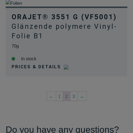
ORAJET® 3551 G (VF5001)
Glänzende polymere Vinyl-
Folie B1
70g
In stock
PRICES & DETAILS
←
1
2
3
→
Do you have any questions?