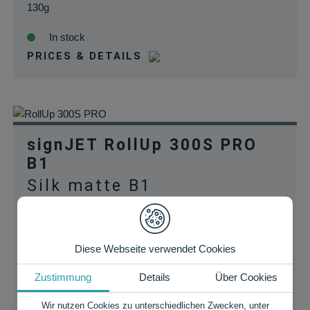
130g
In stock
PRICES & DETAILS
signJET RollUp 300S PRO
B1
Silk matte B1
rollup-/blockout film
440g
Diese Webseite verwendet Cookies
Silk matte rollup banner, opaque with a grey reverse
Zustimmung
Details
Über Cookies
side, multi-layer composite for mobile rollup displays with
optimum flatness, suitablefor universal application, very
Wir nutzen Cookies zu unterschiedlichen Zwecken, unter