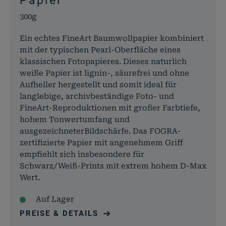
Papier
aktuell
pll_language
rauch-
Speicher
300g
papiere.de
Spracha
der aktu
Ein echtes FineArt Baumwollpapier kombiniert
Domäne
mit der typischen Pearl-Oberfläche eines
klassischen Fotopapieres. Dieses naturlich
woocommerce_cart_hash
rauch-
Hilft
weiße Papier ist lignin-, säurefrei und ohne
papiere.de
WooCom
Aufheller hergestellt und somit ideal für
dabei, 
langlebige, archivbeständige Foto- und
von Dat
FineArt-Reproduktionen mit großer Farbtiefe,
Warenko
hohem Tonwertumfang und
speicher
ausgezeichneterBildschärfe. Das FOGRA-
wc_cart_hash_*
rauch-
Hilft
zertifizierte Papier mit angenehmem Griff
papiere.de
WooCom
empfiehlt sich insbesondere für
dabei, 
Schwarz/Weiß-Prints mit extrem hohem D-Max
von Dat
Wert.
Warenko
speicher
Auf Lager
woocommerce_items_in_cart
rauch-
Speicher
PREISE & DETAILS
papiere.de
Produkte