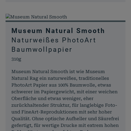
Warenko
befinden
wp_woocommerce_session_*
rauch-
Enthält 
papiere.de
womit d
Museum Natural Smooth
Warenko
Naturweißes PhotoArt
der Dat
gefunde
Baumwollpapier
können.
310g
wordpress_logged_in_*
rauch-
Speicher
papiere.de
aktuelle
Museum Natural Smooth ist wie Museum
Status i
Natural Rag ein naturweißes, traditionelles
PhotoArt Papier aus 100% Baumwolle, etwas
schwerer im Papiergewicht, mit einer weichen
Oberfläche und etwas weniger, eher
zurückhaltender Struktur, für langlebige Foto-
und FineArt-Reproduktionen mit sehr hoher
Qualität. Ohne optische Aufheller und Säurefrei
gefertigt, für wertige Drucke mit extrem hohen